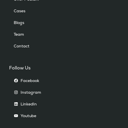
Cases
Blogs
Team
Contact
Follow Us
Facebook
Deze website gebruikt cookies
Instagram
Deze cookies zijn essentieel voor het soepel
LinkedIn
laten werken van de site. Geen zorgen, we
Youtube
zorgen ervoor dat jouw privacy altijd